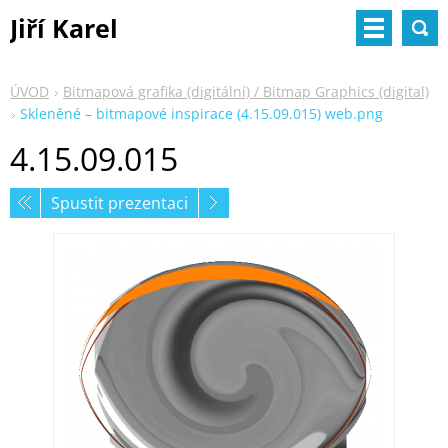
Jiří Karel
ÚVOD
Bitmapová grafika (digitální) / Bitmap Graphics (digital)
Skleněné – bitmapové inspirace (4.15.09.015) web.png
4.15.09.015
Spustit prezentaci