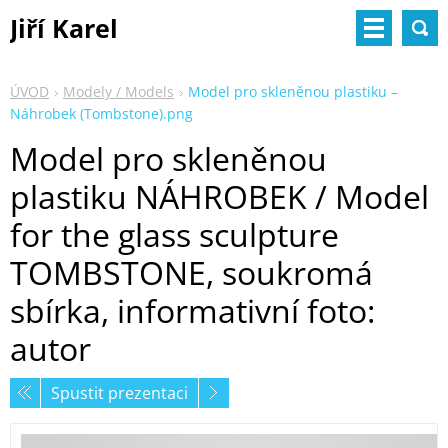
Jiří Karel
ÚVOD
Modely / Models
Model pro skleněnou plastiku –
Náhrobek (Tombstone).png
Model pro skleněnou
plastiku NÁHROBEK / Model
for the glass sculpture
TOMBSTONE, soukromá
sbírka, informativní foto:
autor
Spustit prezentaci